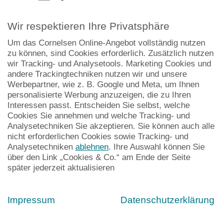
Zeitmanagement
Mehr Zeit für's
Wir respektieren Ihre Privatsphäre
Wesentliche
Um das Cornelsen Online-Angebot vollständig nutzen
zu können, sind Cookies erforderlich. Zusätzlich nutzen
wir Tracking- und Analysetools. Marketing Cookies und
andere Trackingtechniken nutzen wir und unsere
Kostenlos bestellen
Werbepartner, wie z. B. Google und Meta, um Ihnen
personalisierte Werbung anzuzeigen, die zu Ihren
Interessen passt. Entscheiden Sie selbst, welche
Cookies Sie annehmen und welche Tracking- und
Analysetechniken Sie akzeptieren. Sie können auch alle
nicht erforderlichen Cookies sowie Tracking- und
Analysetechniken
ablehnen
. Ihre Auswahl können Sie
über den Link „Cookies & Co.“ am Ende der Seite
Sie halten den Schlüssel zu größerer
später jederzeit aktualisieren
beruflicher Zufriedenheit und Gesundheit in
Ihren Händen!
Impressum
Datenschutzerklärung
Im Alltag übernimmt jede Lehrkraft