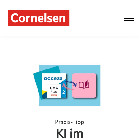
Fobi Schule
Fobi Live-Online
Aktuelles
Über uns
Einloggen
Praxis-Tipp
KI im