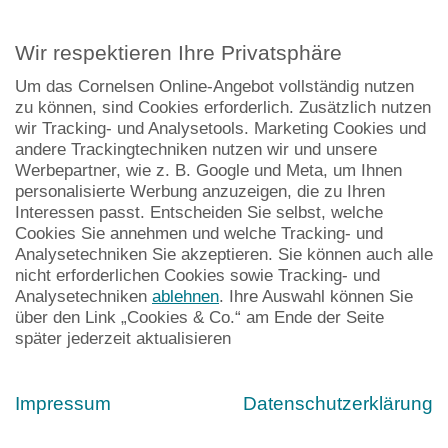
Unterrichtsmanager
Wir respektieren Ihre Privatsphäre
Plus
Um das Cornelsen Online-Angebot vollständig nutzen
Einfach Zusatzmaterialien
zu können, sind Cookies erforderlich. Zusätzlich nutzen
wir Tracking- und Analysetools. Marketing Cookies und
passend zum Schulbuch
andere Trackingtechniken nutzen wir und unsere
Access
erstellen
Werbepartner, wie z. B. Google und Meta, um Ihnen
personalisierte Werbung anzuzeigen, die zu Ihren
Interessen passt. Entscheiden Sie selbst, welche
Cookies Sie annehmen und welche Tracking- und
Kostenlos bestellen
Analysetechniken Sie akzeptieren. Sie können auch alle
nicht erforderlichen Cookies sowie Tracking- und
Analysetechniken
ablehnen
. Ihre Auswahl können Sie
über den Link „Cookies & Co.“ am Ende der Seite
später jederzeit aktualisieren
Impressum
Datenschutzerklärung
Sie möchten noch mehr üben, vertiefen,
wiederholen oder Ihre Schülerinnen und