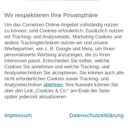
Wir respektieren Ihre Privatsphäre
Um das Cornelsen Online-Angebot vollständig nutzen
zu können, sind Cookies erforderlich. Zusätzlich nutzen
wir Tracking- und Analysetools. Marketing Cookies und
andere Trackingtechniken nutzen wir und unsere
Werbepartner, wie z. B. Google und Meta, um Ihnen
Lesekompetenz gezielt fördern und
personalisierte Werbung anzuzeigen, die zu Ihren
Interessen passt. Entscheiden Sie selbst, welche
nachhaltig stärken
Cookies Sie annehmen und welche Tracking- und
Analysetechniken Sie akzeptieren. Sie können auch alle
Lesen ist eine Schlüsselkompetenz für erfolgreiches Lernen.
nicht erforderlichen Cookies sowie Tracking- und
Gleichzeitig bringen Kinder sehr unterschiedliche
Analysetechniken
ablehnen
. Ihre Auswahl können Sie
Voraussetzungen in den Unterricht mit. Während einige
über den Link „Cookies & Co.“ am Ende der Seite
bereits sicher lesen und Texte verstehen, benötigen andere
später jederzeit aktualisieren
gezielte Unterstützung, um Lesekompetenz Schritt für
Schritt aufzubauen.
Impressum
Datenschutzerklärung
Für Lehrkräfte stellt sich deshalb die Frage: Welche
Fördermaßnahmen sind wirksam? Wie lassen sich